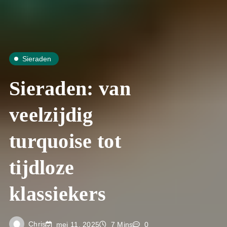
Sieraden
Sieraden: van
veelzijdig
turquoise tot
tijdloze
klassiekers
Chris
mei 11, 2025
7 Mins
0